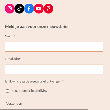
I
T
F
Y
P
n
i
a
o
i
s
k
c
u
n
t
T
e
T
t
Meld je aan voor onze nieuwsbrief
a
o
b
u
e
g
k
o
b
r
Naam *
r
o
e
e
a
k
s
m
t
E-mailadres *
Ja, ik wil graag de nieuwsbrief ontvangen *
Keuze zonder beschrijving
Verzenden