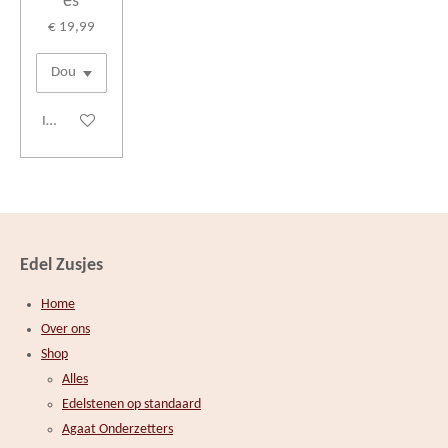
es
€ 19,99
In winkelwagen
Edel Zusjes
Home
Over ons
Shop
Alles
Edelstenen op standaard
Agaat Onderzetters