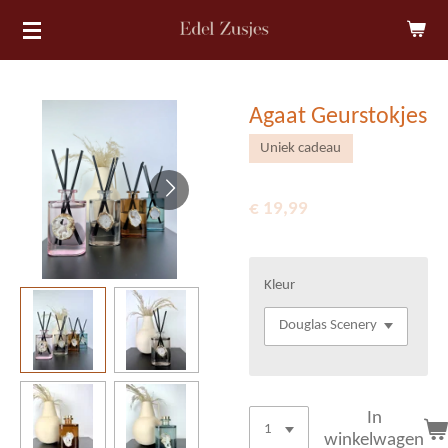
Ga
direct
naar
de
Agaat Geurstokjes
hoofdinhoud
Uniek cadeau
€ 19,99
Kleur
In
winkelwagen