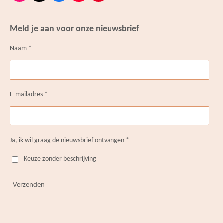
n
i
a
o
i
s
k
c
u
n
t
T
e
T
t
Meld je aan voor onze nieuwsbrief
a
o
b
u
e
g
k
o
b
r
Naam *
r
o
e
e
a
k
s
m
t
E-mailadres *
Ja, ik wil graag de nieuwsbrief ontvangen *
Keuze zonder beschrijving
Verzenden