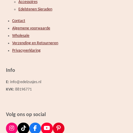
Accessoires
Edelstenen Sieraden
Contact
Algemene voorwaarde
Wholesale
Verzending en Retourneren
Privacyverklaring
Info
E:
info@edelzusjes.nl
KVK:
88196771
Volg ons op social
I
T
F
Y
P