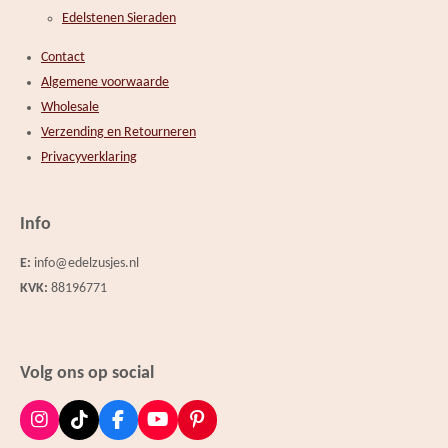
Edelstenen Sieraden
Contact
Algemene voorwaarde
Wholesale
Verzending en Retourneren
Privacyverklaring
Info
E:
info@edelzusjes.nl
KVK:
88196771
Volg ons op social
I
T
F
Y
P
n
i
a
o
i