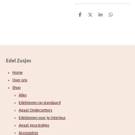
D
D
S
D
e
e
h
e
l
e
a
l
e
l
r
e
n
e
n
Edel Zusjes
Home
Over ons
Shop
Alles
Edelstenen op standaard
Agaat Onderzetters
Edelstenen voor je Interieur
Agaat geurstokjes
Accessoires