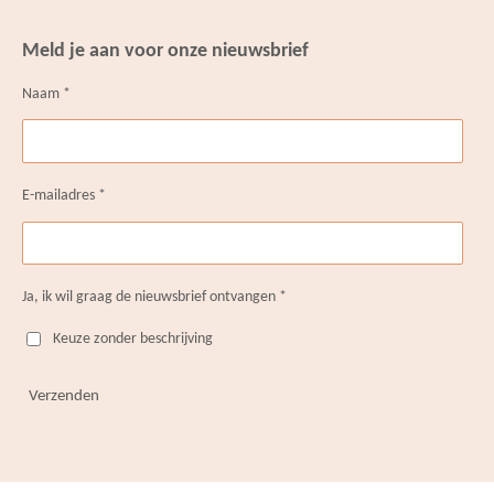
s
k
c
u
n
t
T
e
T
t
Meld je aan voor onze nieuwsbrief
a
o
b
u
e
g
k
o
b
r
Naam *
r
o
e
e
a
k
s
m
t
E-mailadres *
Ja, ik wil graag de nieuwsbrief ontvangen *
Keuze zonder beschrijving
Verzenden