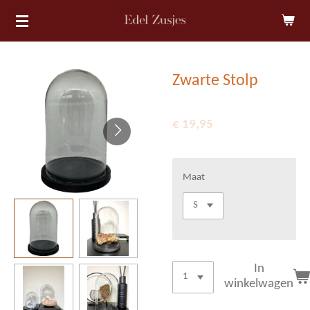
Ga
direct
naar
de
Zwarte Stolp
hoofdinhoud
€ 19,95
Maat
In
winkelwagen