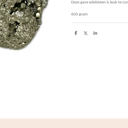
Deze gave edelsteen is leuk te 
600 gram
D
D
S
e
e
h
l
e
a
e
l
r
n
e