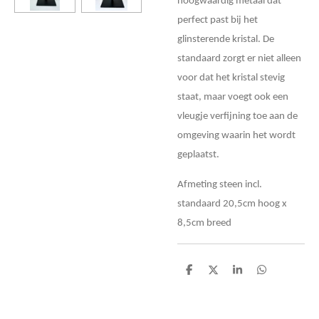
hoogwaardig metaal dat
perfect past bij het
glinsterende kristal. De
standaard zorgt er niet alleen
voor dat het kristal stevig
staat, maar voegt ook een
vleugje verfijning toe aan de
omgeving waarin het wordt
geplaatst.
Afmeting steen incl.
standaard 20,5cm hoog x
8,5cm breed
D
D
S
D
e
e
h
e
l
e
a
l
e
l
r
e
n
e
n