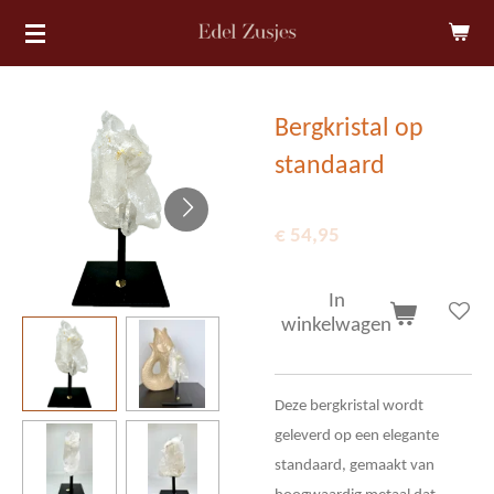
Ga
direct
naar
de
Bergkristal op
hoofdinhoud
standaard
€ 54,95
In
winkelwagen
Deze bergkristal wordt
geleverd op een elegante
standaard, gemaakt van