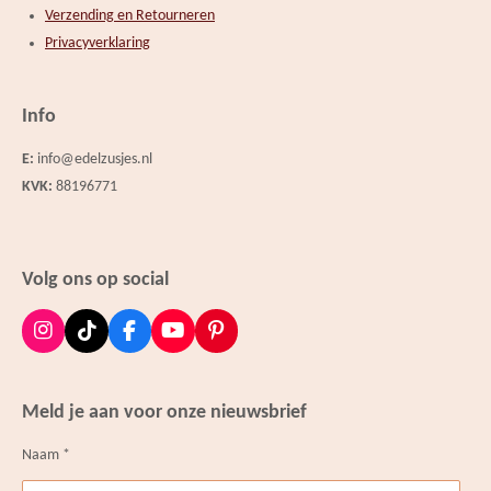
Verzending en Retourneren
Privacyverklaring
Info
E:
info@edelzusjes.nl
KVK:
88196771
Volg ons op social
I
T
F
Y
P
n
i
a
o
i
s
k
c
u
n
t
T
e
T
t
Meld je aan voor onze nieuwsbrief
a
o
b
u
e
g
k
o
b
r
Naam *
r
o
e
e
a
k
s