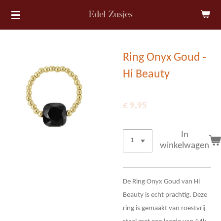
Ga
direct
naar
de
Ring Onyx Goud -
hoofdinhoud
Hi Beauty
€ 9,95
In
winkelwagen
De Ring Onyx Goud van Hi
Beauty is echt prachtig. Deze
ring is gemaakt van roestvrij