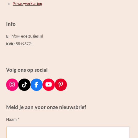
Privacyverklaring
Info
E:
info@edelzusjes.nl
KVK:
88196771
Volg ons op social
I
T
F
Y
P
n
i
a
o
i
s
k
c
u
n
t
T
e
T
t
Meld je aan voor onze nieuwsbrief
a
o
b
u
e
g
k
o
b
r
Naam *
r
o
e
e
a
k
s
m
t