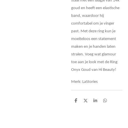
staal met een laagje van 14k
goud en heeft een elastische
band, waardoor hij
comfortabel om je vinger
past. Met deze ring kun je
moeiteloos een statement
maken en je handen laten
stralen. Voeg wat glamour
toe aan je look met de Ring
Onyx Goud van Hi Beauty!
Merk: LaStories
D
D
S
D
e
e
h
e
l
e
a
l
e
l
r
e
n
e
n