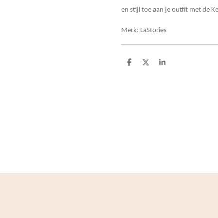
en stijl toe aan je outfit met de 
Merk: LaStories
D
D
S
e
e
h
l
e
a
e
l
r
n
e