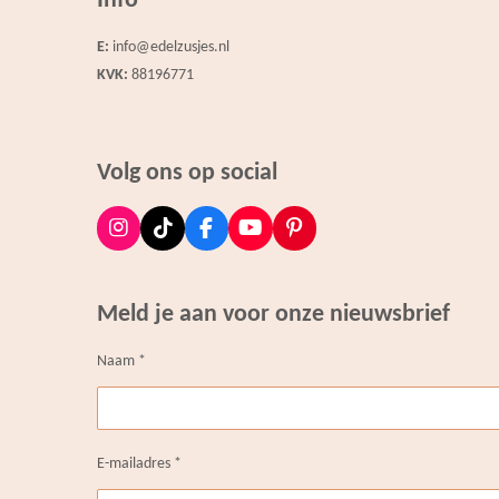
Info
E:
info@edelzusjes.nl
KVK:
88196771
Volg ons op social
I
T
F
Y
P
n
i
a
o
i
s
k
c
u
n
t
T
e
T
t
Meld je aan voor onze nieuwsbrief
a
o
b
u
e
g
k
o
b
r
r
o
e
e
Naam *
a
k
s
m
t
E-mailadres *