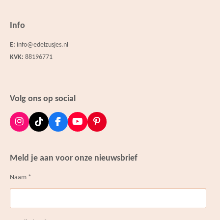
Info
E:
info@edelzusjes.nl
KVK:
88196771
Volg ons op social
I
T
F
Y
P
n
i
a
o
i
s
k
c
u
n
t
T
e
T
t
Meld je aan voor onze nieuwsbrief
a
o
b
u
e
g
k
o
b
r
Naam *
r
o
e
e
a
k
s
m
t