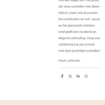
met een laagje van 14k goud,
zijn deze oorbellen niet alleen
stijlvol, maar ook duurzaam.
De combinatie van wit / goud
en het glanzende stainless
steel geeft een moderne en
elegante uitstraling. Voeg wat
schittering toe aan je look
met deze prachtige oorbellen!
Merk: LaStories
D
D
S
D
e
e
h
e
l
e
a
l
e
l
r
e
n
e
n