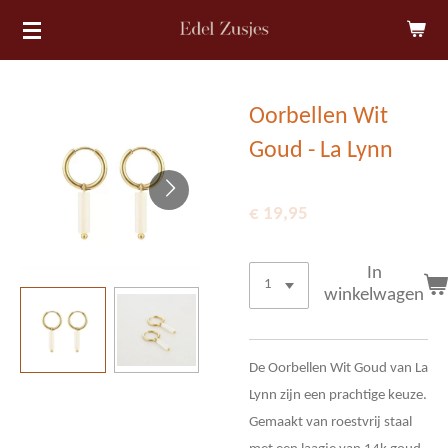
Ga
direct
naar
de
Oorbellen Wit
hoofdinhoud
Goud - La Lynn
€ 19,95
In
winkelwagen
De Oorbellen Wit Goud van La
Lynn zijn een prachtige keuze.
Gemaakt van roestvrij staal