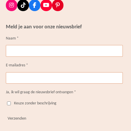
I
T
F
Y
P
n
i
a
o
i
s
k
c
u
n
t
T
e
T
t
Meld je aan voor onze nieuwsbrief
a
o
b
u
e
g
k
o
b
r
Naam *
r
o
e
e
a
k
s
m
t
E-mailadres *
Ja, ik wil graag de nieuwsbrief ontvangen *
Keuze zonder beschrijving
Verzenden