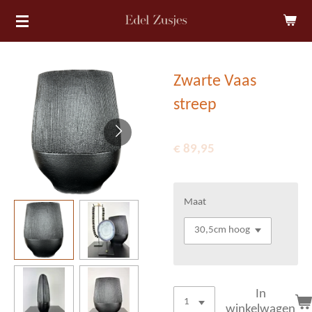
Ga
direct
naar
de
Zwarte Vaas
hoofdinhoud
streep
€ 89,95
Maat
In
winkelwagen