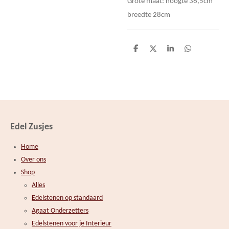
Grote maat: hoogte 36,5cm
breedte 28cm
D
D
S
D
e
e
h
e
l
e
a
l
e
l
r
e
n
e
n
Edel Zusjes
Home
Over ons
Shop
Alles
Edelstenen op standaard
Agaat Onderzetters
Edelstenen voor je Interieur