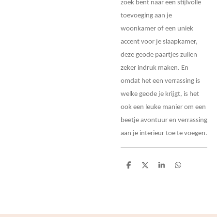
zoek bent naar een stijlvolle
toevoeging aan je
woonkamer of een uniek
accent voor je slaapkamer,
deze geode paartjes zullen
zeker indruk maken. En
omdat het een verrassing is
welke geode je krijgt, is het
ook een leuke manier om een
beetje avontuur en verrassing
aan je interieur toe te voegen.
D
D
S
D
e
e
h
e
l
e
a
l
e
l
r
e
n
e
n