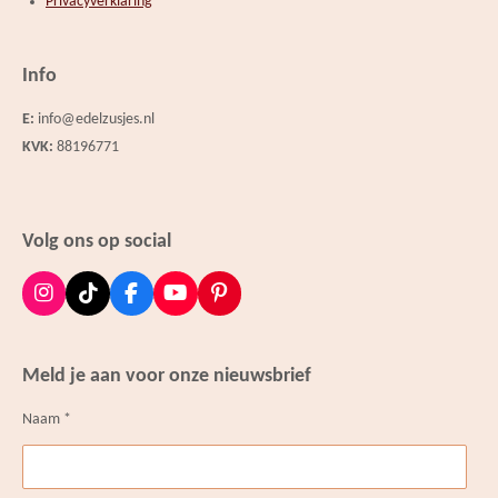
Privacyverklaring
Info
E:
info@edelzusjes.nl
KVK:
88196771
Volg ons op social
I
T
F
Y
P
n
i
a
o
i
s
k
c
u
n
t
T
e
T
t
Meld je aan voor onze nieuwsbrief
a
o
b
u
e
g
k
o
b
r
Naam *
r
o
e
e
a
k
s
m
t