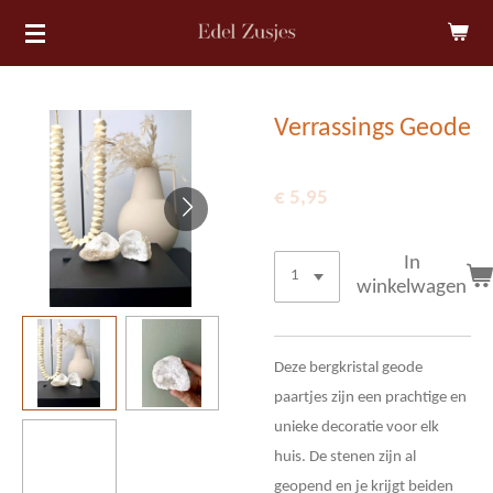
Ga
direct
naar
de
Verrassings Geode
hoofdinhoud
€ 5,95
In
winkelwagen
Deze bergkristal geode
paartjes zijn een prachtige en
unieke decoratie voor elk
huis. De stenen zijn al
geopend en je krijgt beiden