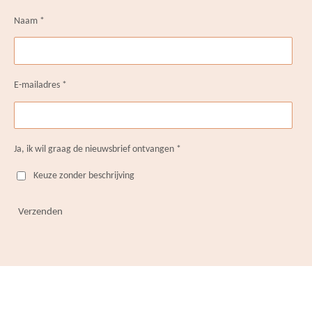
g
k
o
b
r
Naam *
r
o
e
e
a
k
s
m
t
E-mailadres *
Ja, ik wil graag de nieuwsbrief ontvangen *
Keuze zonder beschrijving
Verzenden