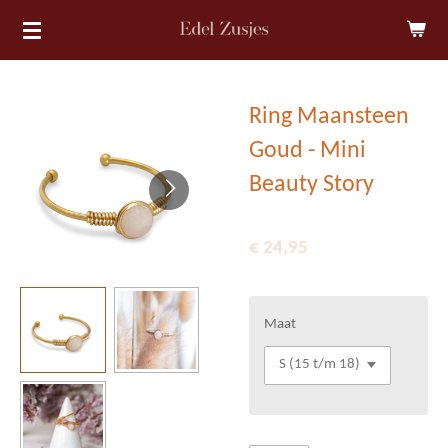
Ga
direct
naar
de
Ring Maansteen
hoofdinhoud
Goud - Mini
Beauty Story
€ 24,95
Maat