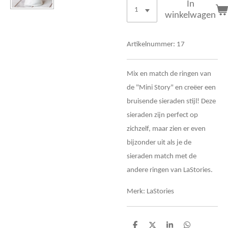
In
winkelwagen
Artikelnummer:
17
Mix en match de ringen van
de "Mini Story" en creëer een
bruisende sieraden
stijl! Deze
sieraden
zijn perfect op
zichzelf, maar zien er even
bijzonder uit als je de
sieraden match met de
andere ringen van LaStories.
Merk: LaStories
D
D
S
D