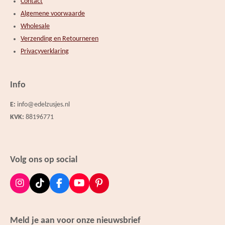
Contact
Algemene voorwaarde
Wholesale
Verzending en Retourneren
Privacyverklaring
Info
E:
info@edelzusjes.nl
KVK:
88196771
Volg ons op social
I
T
F
Y
P
n
i
a
o
i
s
k
c
u
n
t
T
e
T
t
Meld je aan voor onze nieuwsbrief
a
o
b
u
e